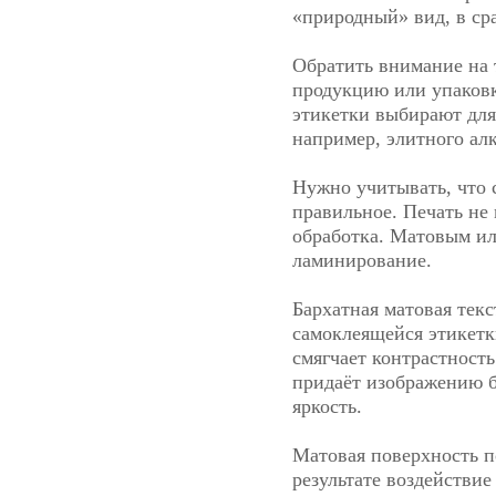
«природный» вид, в ср
Обратить внимание на т
продукцию или упаковк
этикетки выбирают для
например, элитного ал
Нужно учитывать, что 
правильное. Печать не 
обработка. Матовым ил
ламинирование.
Бархатная матовая тек
самоклеящейся этикетки
смягчает контрастность
придаёт изображению б
яркость.
Матовая поверхность по
результате воздействие