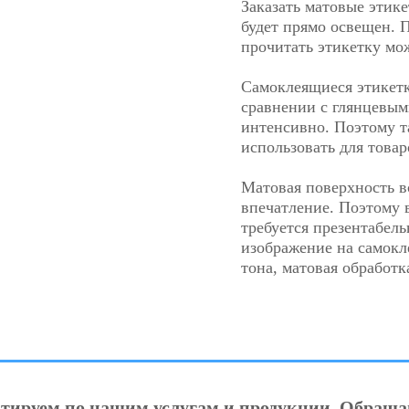
Заказать матовые этике
будет прямо освещен. 
прочитать этикетку мо
Самоклеящиеся этикетк
сравнении с глянцевым
интенсивно. Поэтому т
использовать для това
Матовая поверхность в
впечатление. Поэтому в
требуется презентабел
изображение на самокл
тона, матовая обработ
ьтируем по нашим услугам и продукции. Обраща