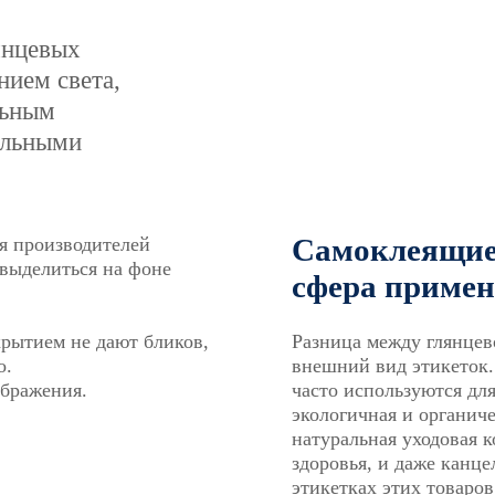
янцевых
нием света,
льным
ильными
Самоклеящиес
я производителей
 выделиться на фоне
сфера приме
рытием не дают бликов,
Разница между глянцев
о.
внешний вид этикеток.
ображения.
часто используются дл
экологичная и органич
натуральная уходовая к
здоровья, и даже канц
этикетках этих товаро