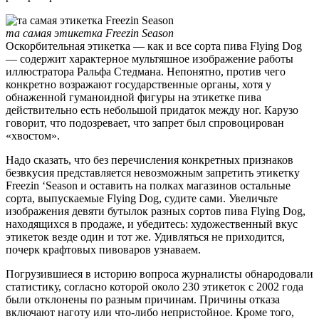
та самая этикетка Freezin Season
Оскорбительная этикетка — как и все сорта пива Flying Dog
— содержит характерное мультяшное изображение работы
иллюстратора Ральфа Стедмана. Непонятно, против чего
конкретно возражают государственные органы, хотя у
обнаженной гуманоидной фигуры на этикетке пива
действительно есть небольшой придаток между ног. Карузо
говорит, что подозревает, что запрет был спровоцирован
«хвостом».
Надо сказать, что без перечисления конкретных признаков
безвкусия представляется невозможным запретить этикетку
Freezin ‘Season и оставить на полках магазинов остальные
сорта, выпускаемые Flying Dog, судите сами. Увеличьте
изображения девяти бутылок разных сортов пива Flying Dog,
находящихся в продаже, и убедитесь: художественный вкус
этикеток везде один и тот же. Удивляться не приходится,
почерк крафтовых пивоваров узнаваем.
Погрузившиеся в историю вопроса журналисты обнародовали
статистику, согласно которой около 230 этикеток с 2002 года
были отклонены по разным причинам. Причины отказа
включают наготу или что-либо непристойное. Кроме того,