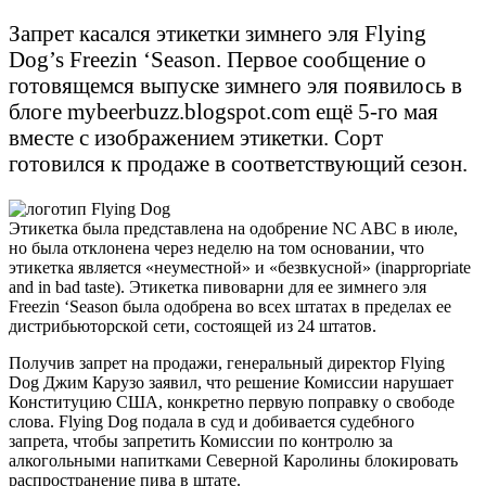
Запрет касался этикетки зимнего эля Flying
Dog’s Freezin ‘Season. Первое сообщение о
готовящемся выпуске зимнего эля появилось в
блоге mybeerbuzz.blogspot.com ещё 5-го мая
вместе с изображением этикетки. Сорт
готовился к продаже в соответствующий сезон.
Этикетка была представлена на одобрение NC ABC в июле,
но была отклонена через неделю на том основании, что
этикетка является «неуместной» и «безвкусной» (inappropriate
and in bad taste). Этикетка пивоварни для ее зимнего эля
Freezin ‘Season была одобрена во всех штатах в пределах ее
дистрибьюторской сети, состоящей из 24 штатов.
Получив запрет на продажи, генеральный директор Flying
Dog Джим Карузо заявил, что решение Комиссии нарушает
Конституцию США, конкретно первую поправку о свободе
слова. Flying Dog подала в суд и добивается судебного
запрета, чтобы запретить Комиссии по контролю за
алкогольными напитками Северной Каролины блокировать
распространение пива в штате.